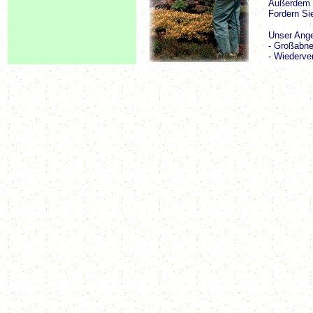
Außerdem p
Fordern Sie
Unser Ange
- Großabn
- Wiederve