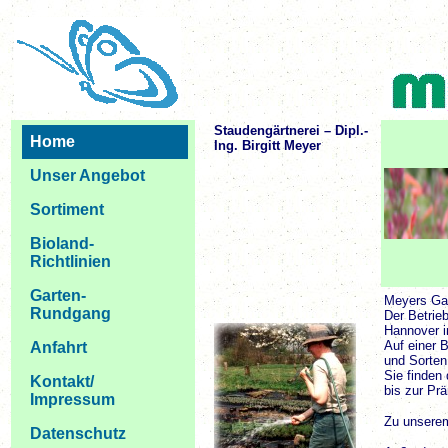
Staudengärtnerei – Dipl.-
Home
Ing. Birgitt Meyer
Unser Angebot
Sortiment
Bioland-
Richtlinien
Garten-
Meyers Gar
Rundgang
Der Betrie
Hannover i
Auf einer 
Anfahrt
und Sorten
Sie finden
Kontakt/
bis zur Prä
Impressum
Zu unserem
Datenschutz